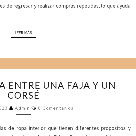
A
es de regresar y realizar compras repetidas, lo que ayuda
D
E
O
F
LEER MÁS
LEER MÁS
R
E
C
E
R
U
L
A ENTRE UNA FAJA Y UN
N
A
A
CORSÉ
D
B
I
U
C
F
2023
Admin
0 Comentarios
O
E
E
M
E
N
R
N
as de ropa interior que tienen diferentes propósitos y
A
T
E
A