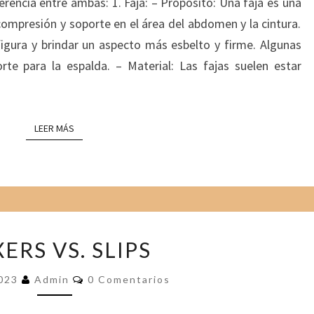
A
iferencia entre ambas: 1. Faja: – Propósito: Una faja es una
N
R
I
T
ompresión y soporte en el área del abdomen y la cintura.
C
O
E
S
I
 figura y brindar un aspecto más esbelto y firme. Algunas
N
A
te para la espalda. – Material: Las fajas suelen estar
C
E
I
N
Ó
T
N
R
LEER MÁS
LEER MÁS
A
E
L
U
C
N
L
A
I
F
E
B
A
ERS VS. SLIPS
N
O
J
T
X
A
C
2023
Admin
0 Comentarios
E
E
Y
O
E
M
R
U
E