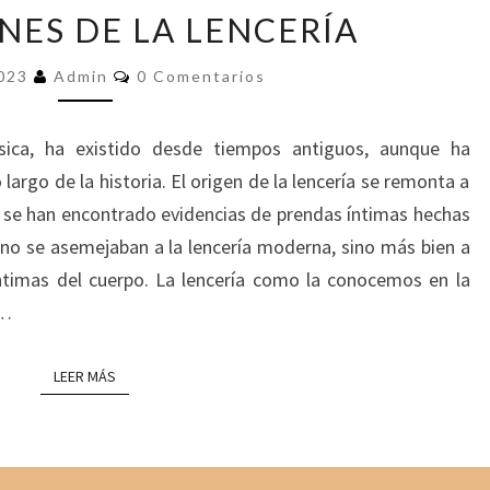
L
E
NES DE LA LENCERÍA
O
L
S
A
C
2023
Admin
0 Comentarios
O
C
O
M
R
O
E
Í
N
M
sica, ha existido desde tiempos antiguos, aunque ha
T
G
P
A
largo de la historia. El origen de la lencería se remonta a
R
E
R
I
de se han encontrado evidencias de prendas íntimas hechas
N
O
A
S
 no se asemejaban a la lencería moderna, sino más bien a
E
O
S
N
íntimas del cuerpo. La lencería como la conocemos en la
D
L
a…
E
I
L
N
LEER MÁS
LEER MÁS
A
E
L
E
N