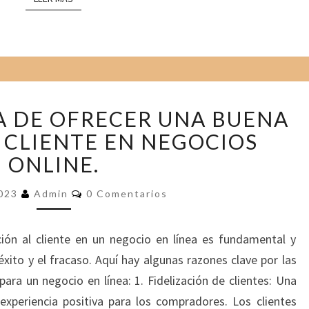
A
L
E
N
C
E
L
R
A DE OFRECER UNA BUENA
A
Í
 CLIENTE EN NEGOCIOS
I
A
M
ONLINE.
P
O
C
2023
Admin
0 Comentarios
O
R
M
T
E
N
ión al cliente en un negocio en línea es fundamental y
A
T
A
N
éxito y el fracaso. Aquí hay algunas razones clave por las
R
C
I
 para un negocio en línea: 1. Fidelización de clientes: Una
O
I
S
experiencia positiva para los compradores. Los clientes