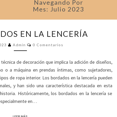
Navegando Por
Mes: Julio 2023
L
DOS EN LA LENCERÍA
O
S
C
2023
Admin
0 Comentarios
B
O
M
O
E
R
N
 técnica de decoración que implica la adición de diseños,
T
D
A
o o a máquina en prendas íntimas, como sujetadores,
R
A
I
ipos de ropa interior. Los bordados en la lencería pueden
D
O
S
nales, y han sido una característica destacada en esta
O
S
historia. Históricamente, los bordados en la lencería se
E
, especialmente en…
N
L
LEER MÁS
LEER MÁS