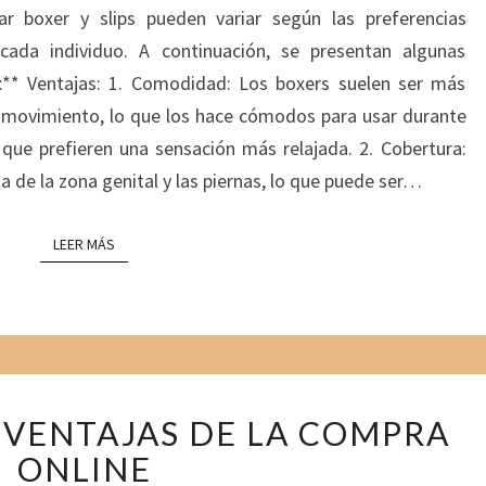
N
S
N
N
r boxer y slips pueden variar según las preferencias
T
N
V
C
A
cada individuo. A continuación, se presentan algunas
E
R
S
O
I
r:** Ventajas: 1. Comodidad: Los boxers suelen ser más
G
.
O
R
S
O
e movimiento, lo que los hace cómodos para usar durante
S
S
C
L
É
 que prefieren una sensación más relajada. 2. Cobertura:
I
I
 de la zona genital y las piernas, lo que puede ser…
O
P
S
S
LEER MÁS
LEER MÁS
O
N
L
I
N
E
V
.
SVENTAJAS DE LA COMPRA
E
ONLINE
N