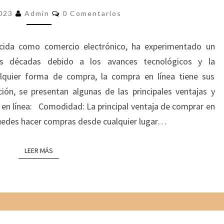
T
C
A
2023
Admin
0 Comentarios
O
J
M
E
A
N
cida como comercio electrónico, ha experimentado un
T
S
A
as décadas debido a los avances tecnológicos y la
Y
R
I
alquier forma de compra, la compra en línea tiene sus
D
O
S
E
ión, se presentan algunas de las principales ventajas y
S
en línea: Comodidad: La principal ventaja de comprar en
V
Puedes hacer compras desde cualquier lugar…
E
N
T
LEER MÁS
LEER MÁS
A
J
A
S
D